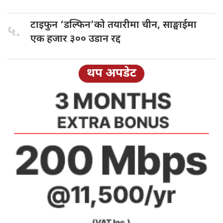
टाइफुन ‘डल्फिन’को
तयारीमा चीन, साङ्घाईमा
५.
एक हजार ३०० उडान रद्द
थप अपडेट