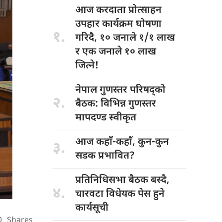
आज करदाता
प्रोत्साहन
उपहार कार्यक्रम घोषणा
१.
गरिदै, १० जनाले १/१ लाख
र एक जनाले १० लाख
जित्ने!
नेपाल गुणस्तर
परिषद्को
२.
बैठक: विभिन्न गुणस्तर
मापदण्ड स्वीकृत
आज कहाँ-कहाँ,
कुन-कुन
३.
सडक प्रभावित?
प्रतिनिधिसभा बैठक
बस्दै,
४.
चारवटा विधेयक पेस हुने
कार्यसूची
0
Shares