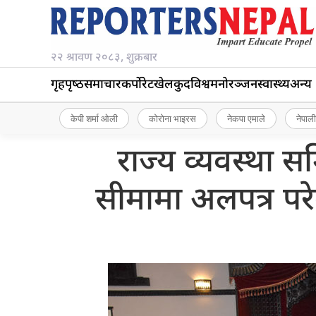
२२ श्रावण २०८३, शुक्रबार
गृहपृष्‍ठ
समाचार
कर्पोरेट
खेलकुद
विश्व
मनोरञ्जन
स्वास्थ्य
अन्य
केपी शर्मा ओली
कोरोना भाइरस
नेकपा एमाले
नेपाली
राज्य व्यवस्था 
सीमामा अलपत्र परे