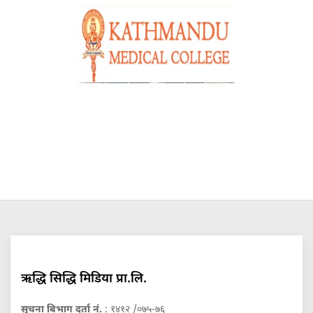
ऋद्धि सिद्धि मिडिया प्रा.लि.
सुचना बिभाग दर्ता नं.
: १४१२ /०७५-७६