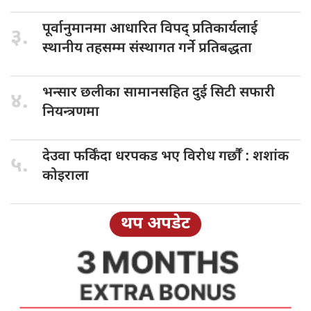
पूर्वानुमानमा आधारित
विपद् प्रतिकार्यलाई
३.
स्थानीय तहसम्म संस्थागत गर्ने प्रतिबद्धता
भन्सार छलीका
सामानसहित दुई सिटी सफारी
४.
नियन्त्रणमा
देउवा फर्किँदा
धरपकड भए विरोध गर्छौँं : शशांक
५.
कोइराला
थप अपडेट