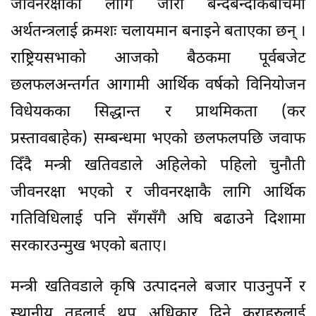
जीवनरक्षाका लागि जारी बन्दबन्दीकैबीचमा
अर्थतन्त्रलाई क्रमशः चलायमान बनाइने बताएका छन् ।
राष्ट्रियसभाको आजको बैठकमा पूर्वबजेट
छलफलअन्तर्गत आगामी आर्थिक वर्षको विनियोजन
विधेयकका सिद्धान्त र प्राथमिकता (कर
प्रस्तावबाहेक) सम्बन्धमा भएको छलफलपछि जवाफ
दिँदै मन्त्री खतिवडाले अहिलेको पहिलो चुनौती
जीवनरक्षा भएको र जीवनरक्षाकै लागि आर्थिक
गतिविधिलाई पनि सँगसँगै अघि बढाउने दिशामा
सरकारउन्मुख भएको बताए।
मन्त्री खतिवडाले कृषि उत्पादनले बजार पाउनुपर्ने र
स्थानीय तहलाई थप अधिकार दिने कुराहरुलाई