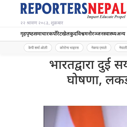
२२ श्रावण २०८३, शुक्रबार
गृहपृष्‍ठ
समाचार
कर्पोरेट
खेलकुद
विश्व
मनोरञ्जन
स्वास्थ्य
अन्य
केपी शर्मा ओली
कोरोना भाइरस
नेकपा एमाले
नेपाली
भारतद्वारा दुई 
घोषणा, लकड