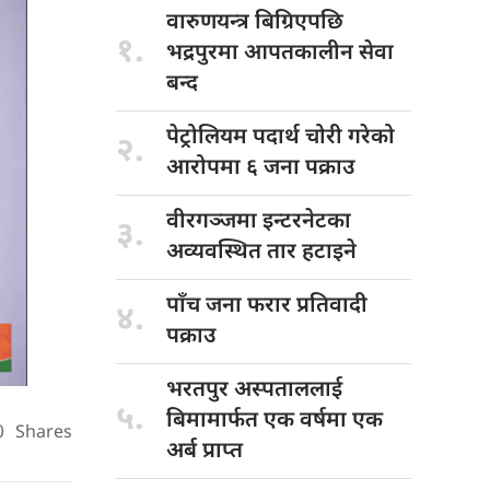
वारुणयन्त्र बिग्रिएपछि
१.
भद्रपुरमा आपतकालीन सेवा
बन्द
पेट्रोलियम पदार्थ
चोरी गरेको
२.
आरोपमा ६ जना पक्राउ
वीरगञ्जमा इन्टरनेटका
३.
अव्यवस्थित तार हटाइने
पाँच जना
फरार प्रतिवादी
४.
पक्राउ
भरतपुर अस्पताललाई
५.
बिमामार्फत एक वर्षमा एक
0
Shares
अर्ब प्राप्त