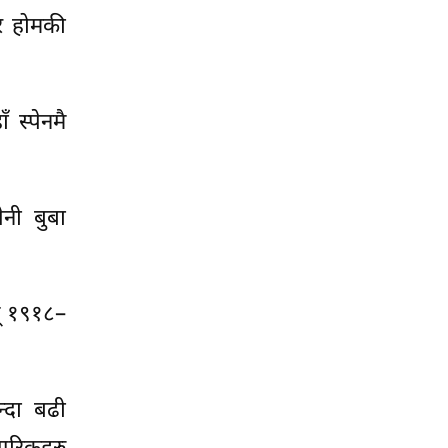
र होमकी
 स्पेनमै
नी बुबा
न् १९१८–
न्दा बढी