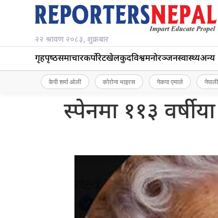
२२ श्रावण २०८३, शुक्रबार
गृहपृष्‍ठ
समाचार
कर्पोरेट
खेलकुद
विश्व
मनोरञ्जन
स्वास्थ्य
अन्य
केपी शर्मा ओली
कोरोना भाइरस
नेकपा एमाले
नेपाली
स्पेनमा ११३ वर्षीया