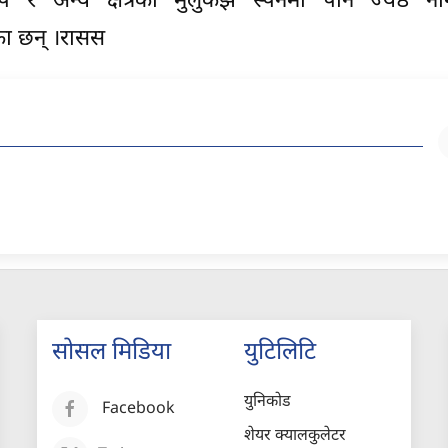
 अन्य क्षेत्रका मुलुकझैं स्पेनमा पनि ज्येष्ठ ना
का छन् ।रासस
सोसल मिडिया
युटिलिटि
युनिकोड
Facebook
शेयर क्यालकुलेटर