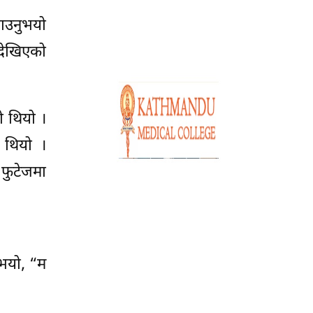
ताउनुभयो
 देखिएको
 थियो ।
 थियो ।
फुटेजमा
ुभयो, “म