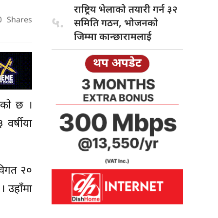
राष्ट्रिय भेलाको
तयारी गर्न ३२
५.
0
Shares
समिति गठन, भोजनको
जिम्मा कान्छारामलाई
थप अपडेट
भएको छ ।
 वर्षीया
 विगत २०
। उहाँमा