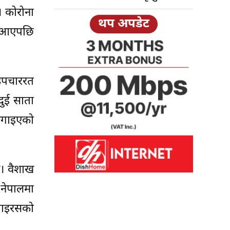
 कोरोना
थप अपडेट
भ आएपछि
उपचाररत
दुई साता
 लगाइएको
। वैशाख
 नेपालमा
भाइरसको