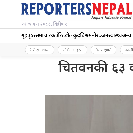
२१ श्रावण २०८३, बिहीबार
गृहपृष्‍ठ
समाचार
कर्पोरेट
खेलकुद
विश्व
मनोरञ्जन
स्वास्थ्य
अन्य
केपी शर्मा ओली
कोरोना भाइरस
नेकपा एमाले
नेपाली
चितवनकी ६३ वर