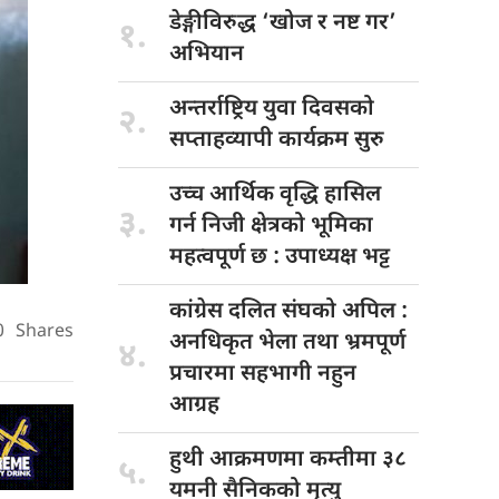
डेङ्गीविरुद्ध ‘खोज
र नष्ट गर’
१.
अभियान
अन्तर्राष्ट्रिय युवा
दिवसको
२.
सप्ताहव्यापी कार्यक्रम सुरु
उच्च आर्थिक
वृद्धि हासिल
३.
गर्न निजी क्षेत्रको भूमिका
महत्वपूर्ण छ : उपाध्यक्ष भट्ट
कांग्रेस दलित
संघको अपिल :
0
Shares
अनधिकृत भेला तथा भ्रमपूर्ण
४.
प्रचारमा सहभागी नहुन
आग्रह
हुथी आक्रमणमा
कम्तीमा ३८
५.
यमनी सैनिकको मृत्यु