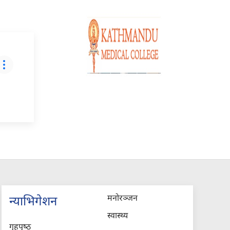
मनोरञ्जन
न्याभिगेशन
स्वास्थ्य
गृहपृष्‍ठ