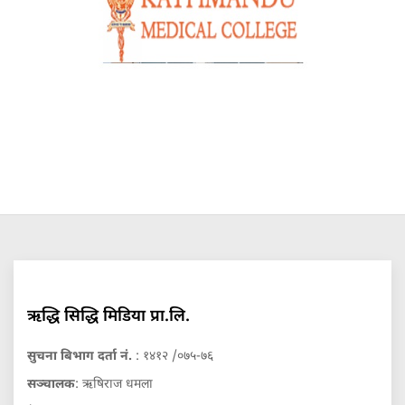
ऋद्धि सिद्धि मिडिया प्रा.लि.
सुचना बिभाग दर्ता नं.
: १४१२ /०७५-७६
सञ्चालक
: ऋषिराज धमला