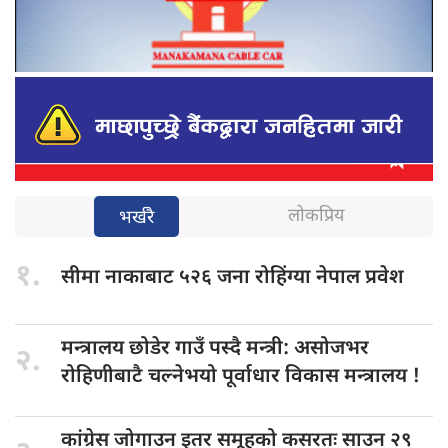
लोकप्रिय
भर्खरै
१.
सीमा नाकाबाट
५२६ जना रोहिंग्या नेपाल प्रवेश
मन्त्रालय छोडेर
गाउँ पस्दै मन्त्री: असोजभर
२.
रोहिणीबाटै चल्नेभयो पूर्वाधार विकास मन्त्रालय !
कांग्रेस जोगाउन
इतर समूहको कसरतः साउन २९