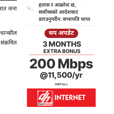
हतास र आक्रोश छ,
५.
 सात जना
सर्वोच्चको आदेशबाट
डराउनुपर्दैन: सभापति थापा
थप अपडेट
ी धान्कौल
संक्रमित