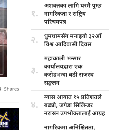
अशक्तका लागि
घरमै पुग्छ
१.
नागरिकता र राष्ट्रिय
परिचयपत्र
धुमधामसँग मनाइयो
३२औँ
२.
विश्व आदिवासी दिवस
महाकाली भन्सार
कार्यालयद्वारा एक
३.
करोडभन्दा बढी राजस्व
सङ्कलन
4
Shares
ग्यास आयात
१५ प्रतिशतले
४.
बढ्यो, जगेडा सिलिन्डर
नराख्न उपभोक्तालाई आग्रह
नागरिकमा अनिश्चितता,