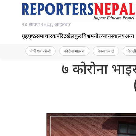
२४ श्रावण २०८३, आईतबार
गृहपृष्‍ठ
समाचार
कर्पोरेट
खेलकुद
विश्व
मनोरञ्जन
स्वास्थ्य
अन्य
केपी शर्मा ओली
कोरोना भाइरस
नेकपा एमाले
नेपाली
७ कोरोना भाइर