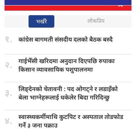
लोकप्रिय
भर्खरै
१.
कांग्रेस बागमती
संसदीय दलको बैठक बस्दै
गाईभैँसी खरिदमा
अनुदान दिएपछि रुपाका
२.
किसान व्यावसायिक पशुपालनमा
लिङ्देनको चेतावनी
: पद ओगट्ने र लडाइँको
३.
बेला भाग्नेहरूलाई धकेलेर बिदा गरिदिन्छु
स्वास्थ्यकर्मीमाथि कुटपिट
र अस्पताल तोडफोड
४.
गर्ने ३ जना पक्राउ