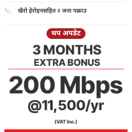
५.
खैरो हेरोइनसहित
२ जना पक्राउ
थप अपडेट