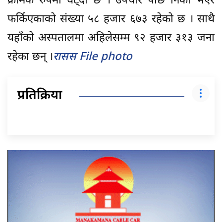
क्रमिक रुपमा घट्दो छ । उपचार पछि निको भएर
फर्किएकाको संख्या ५८ हजार ६७३ रहेको छ । साथै
यहाँको अस्पतालमा अहिलेसम्म ९२ हजार ३१३ जना
रहेका छन् ।
रासस File photo
प्रतिक्रिया