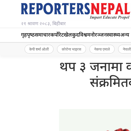
२१ श्रावण २०८३, बिहीबार
गृहपृष्‍ठ
समाचार
कर्पोरेट
खेलकुद
विश्व
मनोरञ्जन
स्वास्थ्य
अन्य
केपी शर्मा ओली
कोरोना भाइरस
नेकपा एमाले
नेपाली
थप ३ जनामा क
संक्रमित