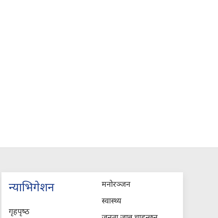
मनोरञ्जन
न्याभिगेशन
स्वास्थ्य
गृहपृष्‍ठ