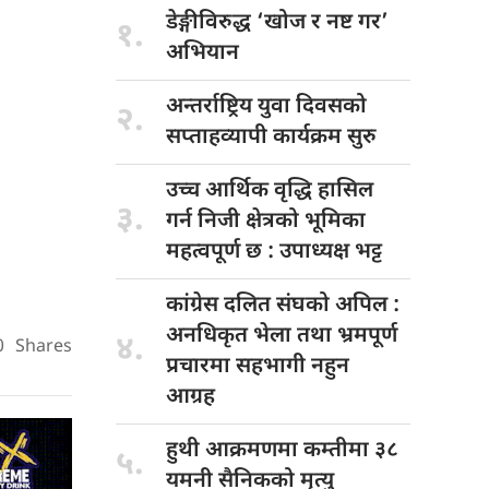
डेङ्गीविरुद्ध ‘खोज
र नष्ट गर’
१.
अभियान
अन्तर्राष्ट्रिय युवा
दिवसको
२.
सप्ताहव्यापी कार्यक्रम सुरु
उच्च आर्थिक
वृद्धि हासिल
३.
गर्न निजी क्षेत्रको भूमिका
महत्वपूर्ण छ : उपाध्यक्ष भट्ट
कांग्रेस दलित
संघको अपिल :
अनधिकृत भेला तथा भ्रमपूर्ण
४.
0
Shares
प्रचारमा सहभागी नहुन
आग्रह
हुथी आक्रमणमा
कम्तीमा ३८
५.
यमनी सैनिकको मृत्यु