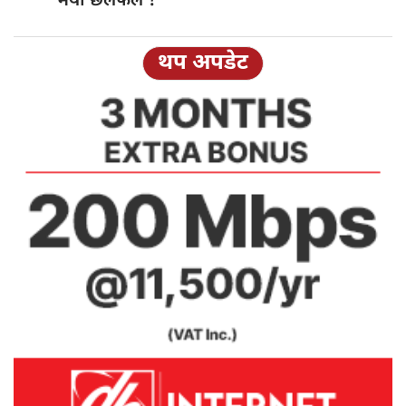
भयाे छलफल ?
थप अपडेट