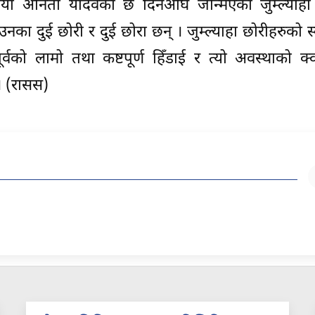
ीया अनिता यादवका छ दिनअघि जन्मिएका जुम्ल्याहा
नका दुई छोरी र दुई छोरा छन् । जुम्ल्याहा छोरीहरुको स्व
वको लामो तथा कष्टपूर्ण हिँडाई र त्यो अवस्थाको क्वा
। (रासस)