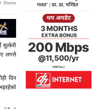
0
Shares
गलत’ : प्रा. डा. पण्डित
थप अपडेट
सुत्केरी
ए लगत्तै
सोही दिन
भइरहेको