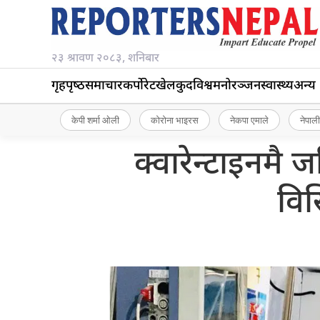
२३ श्रावण २०८३, शनिबार
गृहपृष्‍ठ
समाचार
कर्पोरेट
खेलकुद
विश्व
मनोरञ्जन
स्वास्थ्य
अन्य
केपी शर्मा ओली
कोरोना भाइरस
नेकपा एमाले
नेपाली
क्वारेन्टाइनमै ज
विर