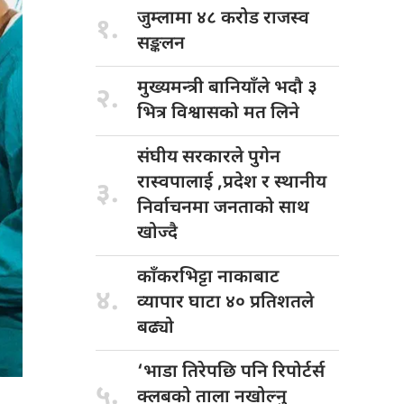
जुम्लामा ४८
करोड राजस्व
१.
सङ्कलन
मुख्यमन्त्री बानियाँले
भदौ ३
२.
भित्र विश्वासको मत लिने
संघीय सरकारले
पुगेन
रास्वपालाई ,प्रदेश र स्थानीय
३.
निर्वाचनमा जनताको साथ
खोज्दै
काँकरभिट्टा नाकाबाट
४.
व्यापार घाटा ४० प्रतिशतले
बढ्यो
‘भाडा तिरेपछि
पनि रिपोर्टर्स
५.
क्लबको ताला नखोल्नु