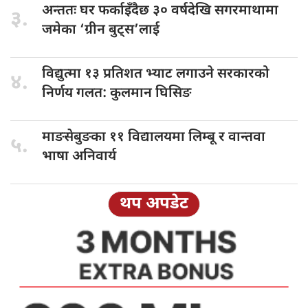
अन्ततः घर
फर्काइँदैछ ३० वर्षदेखि सगरमाथामा
३.
जमेका ‘ग्रीन बुट्स’लाई
विद्युत्मा १३
प्रतिशत भ्याट लगाउने सरकारको
४.
निर्णय गलत: कुलमान घिसिङ
माङसेबुङका ११
विद्यालयमा लिम्बू र वान्तवा
५.
भाषा अनिवार्य
थप अपडेट