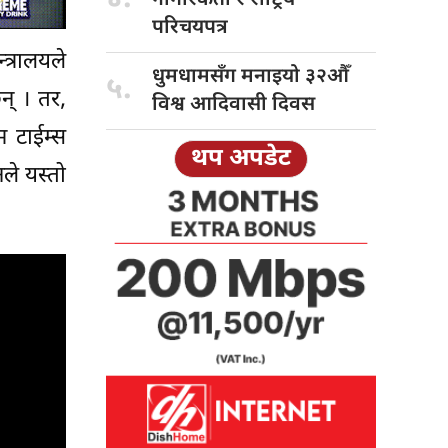
परिचयपत्र
त्रालयले
धुमधामसँग मनाइयो
३२औँ
५.
न् । तर,
विश्व आदिवासी दिवस
म टाईम्स
थप अपडेट
ले यस्तो