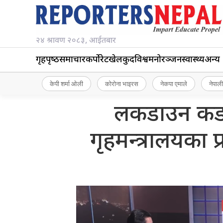
२४ श्रावण २०८३, आईतबार
गृहपृष्‍ठ
समाचार
कर्पोरेट
खेलकुद
विश्व
मनोरञ्जन
स्वास्थ्य
अन्य
केपी शर्मा ओली
कोरोना भाइरस
नेकपा एमाले
नेपाली
लकडाउन कडाई 
गृहमन्त्रालयका 