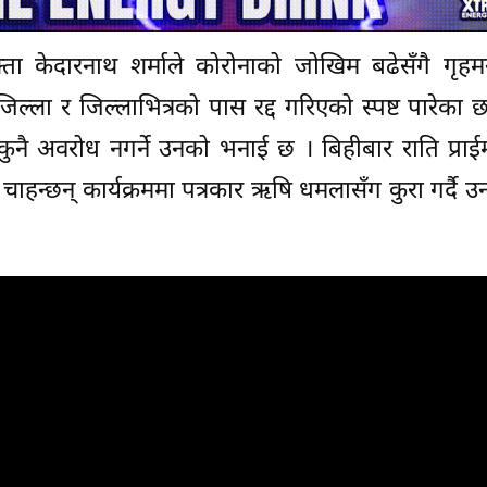
क्ता केदारनाथ शर्माले कोरोनाको जोखिम बढेसँगै गृहमन्
्ला र जिल्लाभित्रको पास रद्द गरिएको स्पष्ट पारेका छ
ुनै अवरोध नगर्ने उनको भनाई छ । बिहीबार राति प्राई
हन्छन् कार्यक्रममा पत्रकार ऋषि धमलासँग कुरा गर्दै उन