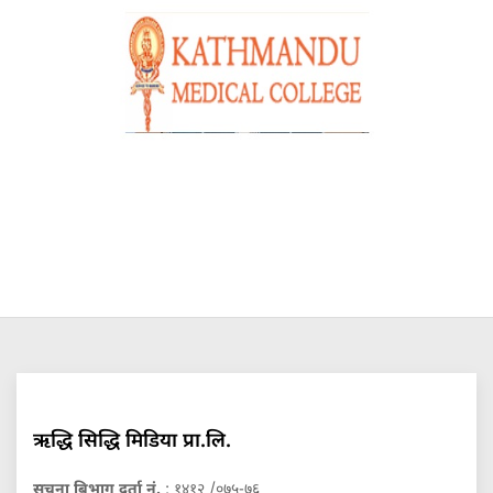
ऋद्धि सिद्धि मिडिया प्रा.लि.
सुचना बिभाग दर्ता नं.
: १४१२ /०७५-७६