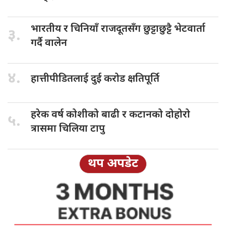
भारतीय र
चिनियाँ राजदूतसँग छुट्टाछुट्टै भेटवार्ता
३.
गर्दै वालेन
४.
हात्तीपीडितलाई दुई
करोड क्षतिपूर्ति
हरेक वर्ष
कोशीको बाढी र कटानको दोहोरो
५.
त्रासमा चिलिया टापु
थप अपडेट