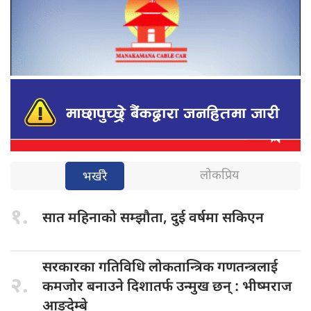
लोकप्रिय
भर्खरै
१.
सात महिनाको
सम्झौता, दुई वर्षमा सकिएन
सरकारका गतिविधि
लोकतान्त्रिक गणतन्त्रलाई
२.
कमजोर बनाउने दिशातर्फ उन्मुख छन् : भीष्मराज
आङ्देम्बे