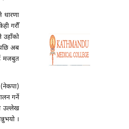
ने धारणा
ेही गरौँ
े उहाँको
एपछि अब
ाई मजबुत
 (नेकपा)
लन गर्ने
े उल्लेख
्नुभयो ।