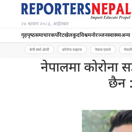
२४ श्रावण २०८३, आईतबार
गृहपृष्‍ठ
समाचार
कर्पोरेट
खेलकुद
विश्व
मनोरञ्जन
स्वास्थ्य
अन्य
केपी शर्मा ओली
कोरोना भाइरस
नेकपा एमाले
नेपाली
नेपालमा कोरोना सङ
छैन :