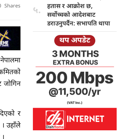
हतास र आक्रोश छ,
0
Shares
५.
सर्वोच्चको आदेशबाट
डराउनुपर्दैन: सभापति थापा
थप अपडेट
 नेपालमा
क्रमितको
ट जोगिन
 दिएको र
। उहाँले
 ।