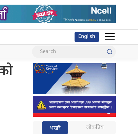
English
एको
लोकप्रिय
भर्खरै