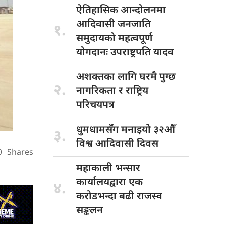
ऐतिहासिक आन्दोलनमा
आदिवासी जनजाति
१.
समुदायको महत्वपूर्ण
योगदानः उपराष्ट्रपति यादव
अशक्तका लागि
घरमै पुग्छ
२.
नागरिकता र राष्ट्रिय
परिचयपत्र
धुमधामसँग मनाइयो
३२औँ
३.
विश्व आदिवासी दिवस
0
Shares
महाकाली भन्सार
कार्यालयद्वारा एक
४.
करोडभन्दा बढी राजस्व
सङ्कलन