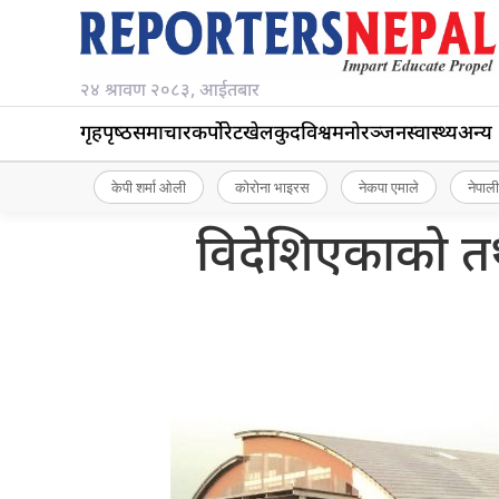
२४ श्रावण २०८३, आईतबार
गृहपृष्‍ठ
समाचार
कर्पोरेट
खेलकुद
विश्व
मनोरञ्जन
स्वास्थ्य
अन्य
केपी शर्मा ओली
कोरोना भाइरस
नेकपा एमाले
नेपाली
विदेशिएकाको तथ्