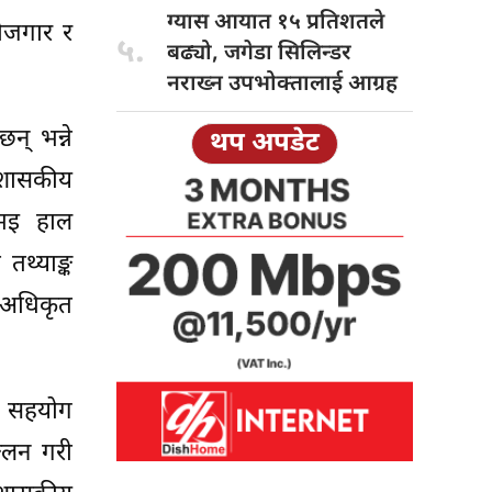
ग्यास आयात
१५ प्रतिशतले
ोजगार र
५.
बढ्यो, जगेडा सिलिन्डर
नराख्न उपभोक्तालाई आग्रह
् भन्ने
थप अपडेट
्रशासकीय
 भइ हाल
थ्याङ्क
 अधिकृत
ाइ सहयोग
कलन गरी