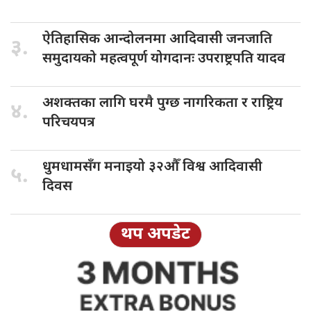
ऐतिहासिक आन्दोलनमा
आदिवासी जनजाति
३.
समुदायको महत्वपूर्ण योगदानः उपराष्ट्रपति यादव
अशक्तका लागि
घरमै पुग्छ नागरिकता र राष्ट्रिय
४.
परिचयपत्र
धुमधामसँग मनाइयो
३२औँ विश्व आदिवासी
५.
दिवस
थप अपडेट