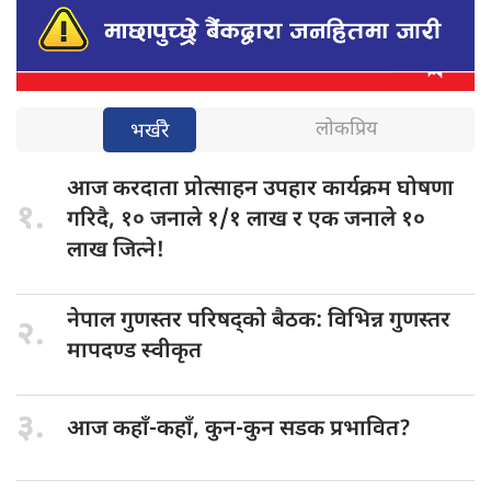
लोकप्रिय
भर्खरै
आज करदाता
प्रोत्साहन उपहार कार्यक्रम घोषणा
१.
गरिदै, १० जनाले १/१ लाख र एक जनाले १०
लाख जित्ने!
नेपाल गुणस्तर
परिषद्को बैठक: विभिन्न गुणस्तर
२.
मापदण्ड स्वीकृत
३.
आज कहाँ-कहाँ,
कुन-कुन सडक प्रभावित?