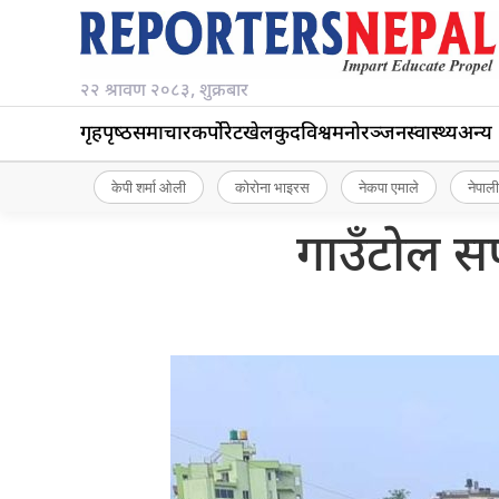
२२ श्रावण २०८३, शुक्रबार
गृहपृष्‍ठ
समाचार
कर्पोरेट
खेलकुद
विश्व
मनोरञ्जन
स्वास्थ्य
अन्य
केपी शर्मा ओली
कोरोना भाइरस
नेकपा एमाले
नेपाली
गाउँटोल सफा