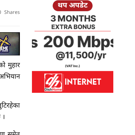
थप अपडेट
0
Shares
को मुहार
 अभियान
ुटिरहेका
 ।
तरण समेत