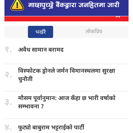
लोकप्रिय
भर्खरै
१.
अवैध सामान
बरामद
विस्फोटक ड्रोनले
जर्मन विमानस्थलमा सुरक्षा
२.
चुनौती
मौसम पूर्वानुमान:
आज कँहा छ भारी वर्षाकाे
३.
सम्भावना ?
४.
फुट्यो बाबुराम
भट्टराईको पार्टी