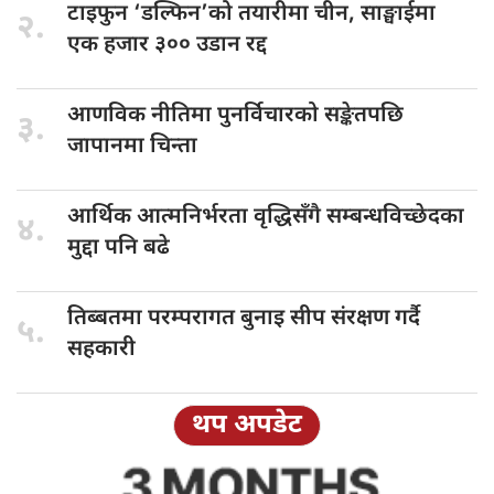
टाइफुन ‘डल्फिन’को
तयारीमा चीन, साङ्घाईमा
२.
एक हजार ३०० उडान रद्द
आणविक नीतिमा
पुनर्विचारको सङ्केतपछि
३.
जापानमा चिन्ता
आर्थिक आत्मनिर्भरता
वृद्धिसँगै सम्बन्धविच्छेदका
४.
मुद्दा पनि बढे
तिब्बतमा परम्परागत
बुनाइ सीप संरक्षण गर्दै
५.
सहकारी
थप अपडेट