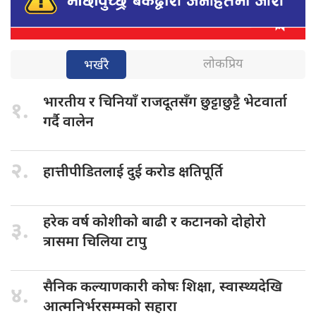
लोकप्रिय
भर्खरै
भारतीय र
चिनियाँ राजदूतसँग छुट्टाछुट्टै भेटवार्ता
१.
गर्दै वालेन
२.
हात्तीपीडितलाई दुई
करोड क्षतिपूर्ति
हरेक वर्ष
कोशीको बाढी र कटानको दोहोरो
३.
त्रासमा चिलिया टापु
सैनिक कल्याणकारी
कोषः शिक्षा, स्वास्थ्यदेखि
४.
आत्मनिर्भरसम्मको सहारा