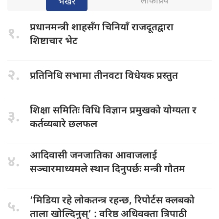
लोकप्रिय
भर्खरै
प्रधानमन्त्री शाहसँग
चिनियाँ राजदूतद्वारा
१.
शिष्टाचार भेट
२.
प्रतिनिधि सभामा
तीनवटा विधेयक प्रस्तुत
शिक्षा समितिः
विधि विज्ञान प्रमुखको योग्यता र
३.
कर्तव्यबारे छलफल
आदिवासी जनजातिका
आवाजलाई
४.
सञ्चारमाध्यमले स्थान दिनुपर्छः मन्त्री गौतम
‘मिडिया रहे
लोकतन्त्र रहन्छ, रिपोर्टस क्लबको
५.
ताला खोल्दिनुस्’ : वरिष्ठ अधिवक्ता त्रिपाठी