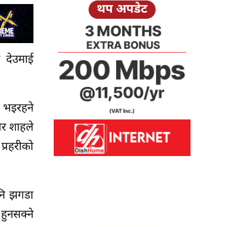
थप अपडेट
 देउमाई
ा भइरहने
ोर शाहले
्रहरीको
पनि झगडा
हुनसक्ने