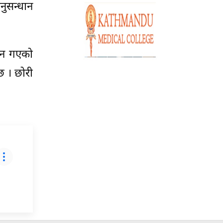
ुसन्धान
त्न गएको
छ । छोरी