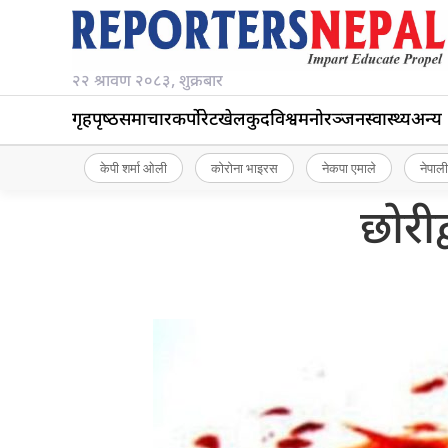
२२ श्रावण २०८३, शुक्रबार
गृहपृष्‍ठ
समाचार
कर्पोरेट
खेलकुद
विश्व
मनोरञ्जन
स्वास्थ्य
अन्य
केपी शर्मा ओली
कोरोना भाइरस
नेकपा एमाले
नेपाली
छोरीद