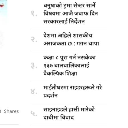
धनुषाकाे ट्रमा
सेन्टर सार्ने
१.
विषयमा आजै जवाफ दिन
सरकारलाई निर्देशन
देशमा अहिले
शासकीय
२.
अराजकता छ : गगन थापा
कक्षा ८
पूरा गर्न नसकेका
३.
१३७ बालबालिकालाई
वैकल्पिक शिक्षा
माईतीघरमा राइडरहरूले
गरे
४.
प्रदर्शन
साइनाइडले हात्ती
मारेको
५.
0
Shares
दाबीमा विवाद