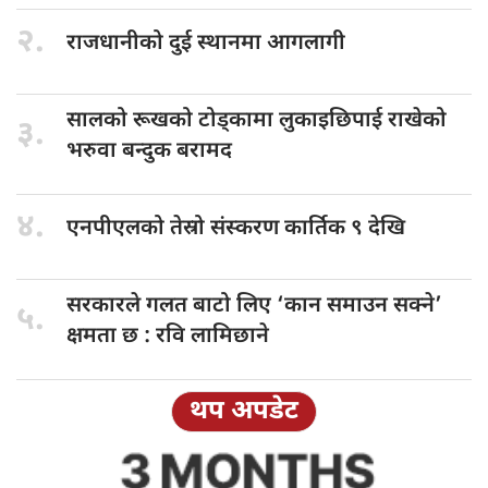
२.
राजधानीको दुई
स्थानमा आगलागी
सालको रूखको
टोड्कामा लुकाइछिपाई राखेको
३.
भरुवा बन्दुक बरामद
४.
एनपीएलको तेस्रो
संस्करण कार्तिक ९ देखि
सरकारले गलत
बाटो लिए ‘कान समाउन सक्ने’
५.
क्षमता छ : रवि लामिछाने
थप अपडेट