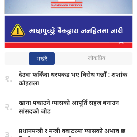
लोकप्रिय
भर्खरै
देउवा फर्किँदा
धरपकड भए विरोध गर्छौँं : शशांक
१.
कोइराला
खाना पकाउने
ग्यासको आपूर्ति सहज बनाउन
२.
सांसदको जोड
प्रधानमन्त्री र
मन्त्री क्वाटरमा ग्यासको अभाव छ
३.