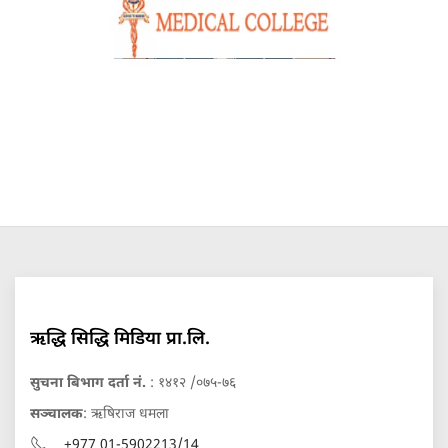
ऋद्धि सिद्धि मिडिया प्रा.लि.
सुचना बिभाग दर्ता नं.
: १४१२ /०७५-७६
सञ्चालक
: ऋषिराज धमला
+977 01-5902213/14