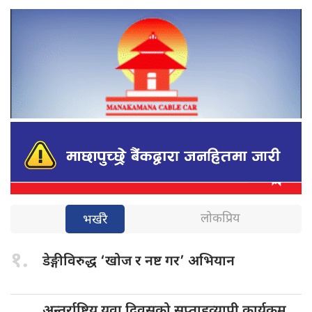
लोकप्रिय
भर्खरै
१.
डेङ्गीविरुद्ध ‘खोज
र नष्ट गर’ अभियान
अन्तर्राष्ट्रिय युवा
दिवसको सप्ताहव्यापी कार्यक्रम