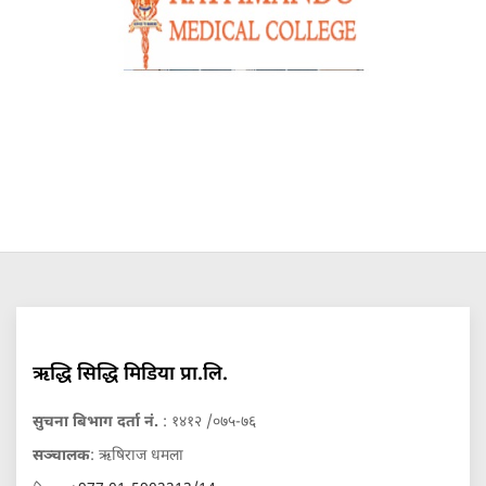
ऋद्धि सिद्धि मिडिया प्रा.लि.
सुचना बिभाग दर्ता नं.
: १४१२ /०७५-७६
सञ्चालक
: ऋषिराज धमला