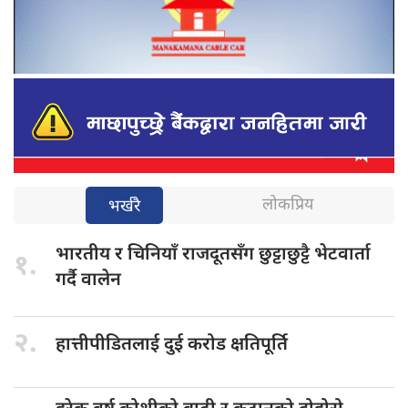
लोकप्रिय
भर्खरै
भारतीय र
चिनियाँ राजदूतसँग छुट्टाछुट्टै भेटवार्ता
१.
गर्दै वालेन
२.
हात्तीपीडितलाई दुई
करोड क्षतिपूर्ति