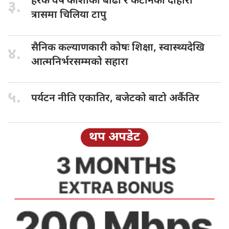
हरेक वर्ष
कोशीको बाढी र कटानको दोहोरो
३.
त्रासमा चिलिया टापु
सैनिक कल्याणकारी
कोषः शिक्षा, स्वास्थ्यदेखि
४.
आत्मनिर्भरसम्मको सहारा
५.
पर्यटन नीति
एकातिर, बजेटको बाटो अर्कैतिर
थप अपडेट