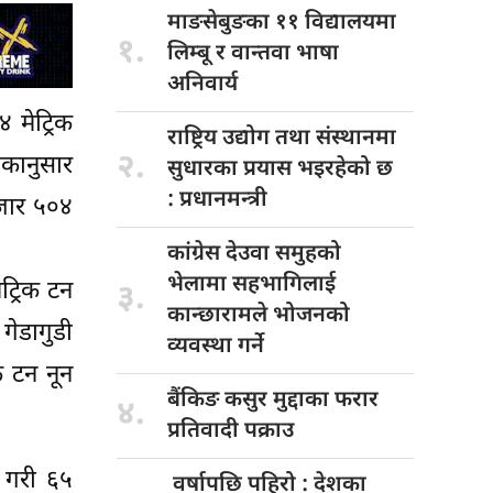
माङसेबुङका ११
विद्यालयमा
१.
लिम्बू र वान्तवा भाषा
अनिवार्य
 मेट्रिक
राष्ट्रिय उद्योग
तथा संस्थानमा
२.
ंकानुसार
सुधारका प्रयास भइरहेको छ
: प्रधानमन्त्री
हजार ५०४
कांग्रेस देउवा
समुहको
भेलामा सहभागिलाई
ट्रिक टन
३.
कान्छारामले भोजनको
गेडागुडी
व्यवस्था गर्ने
क टन नून
बैंकिङ कसुर
मुद्दाका फरार
४.
प्रतिवादी पक्राउ
७ गरी ६५
वर्षापछि पहिरो
: देशका