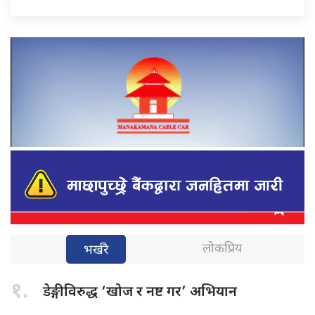
लोकप्रिय
भर्खरै
१.
डेङ्गीविरुद्ध ‘खोज
र नष्ट गर’ अभियान