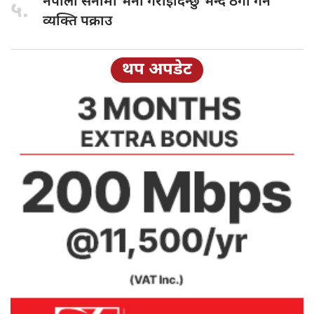
नेपाली सेनामा
भर्ना गराइदिन्छु भन्दै ठगी गर्ने
५.
व्यक्ति पक्राउ
थप अपडेट