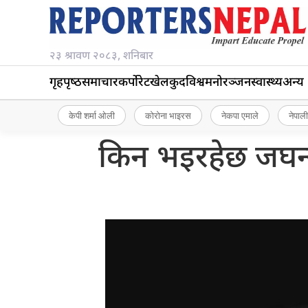
२३ श्रावण २०८३, शनिबार
गृहपृष्‍ठ
समाचार
कर्पोरेट
खेलकुद
विश्व
मनोरञ्जन
स्वास्थ्य
अन्य
केपी शर्मा ओली
कोरोना भाइरस
नेकपा एमाले
नेपाली
किन भइरहेछ जघन्