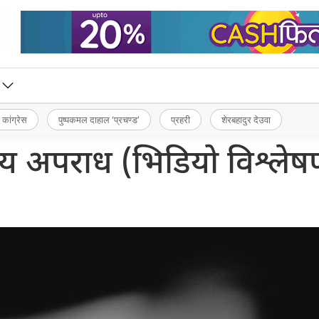
 कांग्रेस
पुष्पकमल दाहाल ‘प्रचण्ड’
प्रहरी
शेरबहादुर देउवा
य अपराध (भिडियो विश्लेष