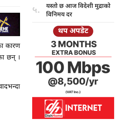
यस्तो छ
आज विदेशी मुद्राको
५.
विनिमय दर
थप अपडेट
सका कारण
का छन् ।
वादभन्दा