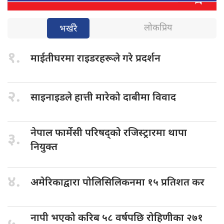
लोकप्रिय
भर्खरै
१.
माईतीघरमा राइडरहरूले
गरे प्रदर्शन
२.
साइनाइडले हात्ती
मारेको दाबीमा विवाद
नेपाल फार्मेसी
परिषद्को रजिस्ट्रारमा थापा
३.
नियुक्त
४.
अमेरिकाद्वारा पोलिसिलिकनमा
१५ प्रतिशत कर
नापी भएको
करिब ५८ वर्षपछि रोहिणीका २७१