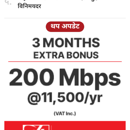
५.
विनिमयदर
थप अपडेट