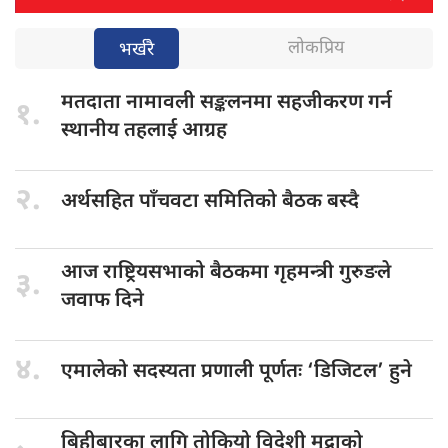
लोकप्रिय
भर्खरै
मतदाता नामावली
सङ्कलनमा सहजीकरण गर्न
१.
स्थानीय तहलाई आग्रह
२.
अर्थसहित पाँचवटा
समितिको बैठक बस्दै
आज राष्ट्रियसभाको
बैठकमा गृहमन्त्री गुरुङले
३.
जवाफ दिने
४.
एमालेको सदस्यता
प्रणाली पूर्णतः ‘डिजिटल’ हुने
बिहीबारका लागि
तोकियो विदेशी मुद्राको