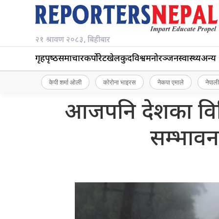
२१ श्रावण २०८३, बिहीबार
गृहपृष्‍ठ
समाचार
कर्पोरेट
खेलकुद
विश्व
मनोरञ्जन
स्वास्थ्य
अन्य
केपी शर्मा ओली
कोरोना भाइरस
नेकपा एमाले
नेपाली
आजपनि देशका विभिन
सम्भावन