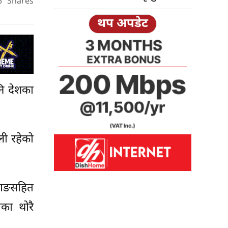
6
Shares
थप अपडेट
नि देशका
ली रहेको
्याङसहित
का थोरै