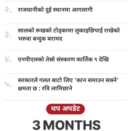
२.
राजधानीको दुई
स्थानमा आगलागी
सालको रूखको
टोड्कामा लुकाइछिपाई राखेको
३.
भरुवा बन्दुक बरामद
४.
एनपीएलको तेस्रो
संस्करण कार्तिक ९ देखि
सरकारले गलत
बाटो लिए ‘कान समाउन सक्ने’
५.
क्षमता छ : रवि लामिछाने
थप अपडेट