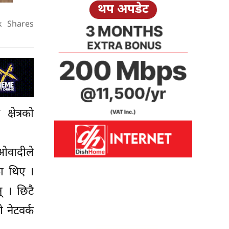
थप अपडेट
k
Shares
्षेत्रको
ाओवादीले
ा थिए ।
् । छिटै
 नेटवर्क