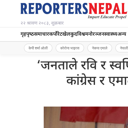
२२ श्रावण २०८३, शुक्रबार
गृहपृष्‍ठ
समाचार
कर्पोरेट
खेलकुद
विश्व
मनोरञ्जन
स्वास्थ्य
अन्य
केपी शर्मा ओली
कोरोना भाइरस
नेकपा एमाले
नेपाली
‘जनताले रवि र स्व
कांग्रेस र ए