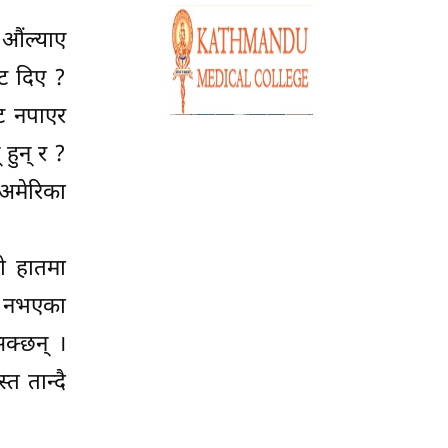
 औंल्याए
ोट दिए ?
कट नपाएर
 हुन् र ?
 अमेरिका
को हातमा
नै नभएका
सक्छन् ।
त तान्दै