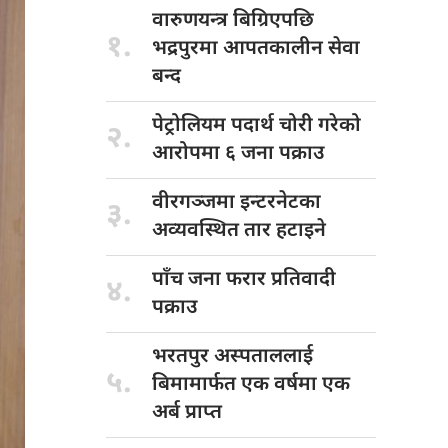
वारुणयन्त्र बिग्रिएपछि
१.
भद्रपुरमा आपतकालीन सेवा
बन्द
पेट्रोलियम पदार्थ
चोरी गरेको
२.
आरोपमा ६ जना पक्राउ
वीरगञ्जमा इन्टरनेटका
३.
अव्यवस्थित तार हटाइने
पाँच जना
फरार प्रतिवादी
४.
पक्राउ
भरतपुर अस्पताललाई
५.
बिमामार्फत एक वर्षमा एक
अर्ब प्राप्त