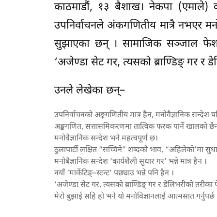
काठमाडौं, १३ बैशाख। नेकपा (एमाले) 
उपनिर्वाचनले अंकगणितीय मात्रै नभएर मनोव
सुझाएका छन् । सामाजिक सञ्जाल फेशबुक
‘अजेण्डा सेट गर, त्यसको ब्राण्डिङ् गर र 
उनले लेखेका छन्–
उपनिर्वाचनको अङ्कगणितीय मात्र हैन, मनोवैज्ञानिक सन्देश प
अङ्कगणित, सत्तासमिकरणमा तात्विक फरक पार्ने खालको छै
मनोवैज्ञानिक सन्देश भने महत्वपूर्ण छ।
ठुलापार्टी लक्षित “सच्चिने” शब्दको भाव, “अहिलेको’मा सुधा
मनोबैज्ञानिक सन्देश ‘कार्यशैली सुधार गर’ भन्ने मात्र हैन ।
नयाँ ‘मार्केटिङ्–स्टन्ट’ पछ्याउ भन्ने पनि हैन ।
‘अजेण्डा सेट गर, त्यसको ब्राण्डिङ् गर र डेलिभरीको तरीका फे
मेरो बुझाई सहि हो भने यो मनोविज्ञानलाई आत्मसात गर्नुपर्छ 