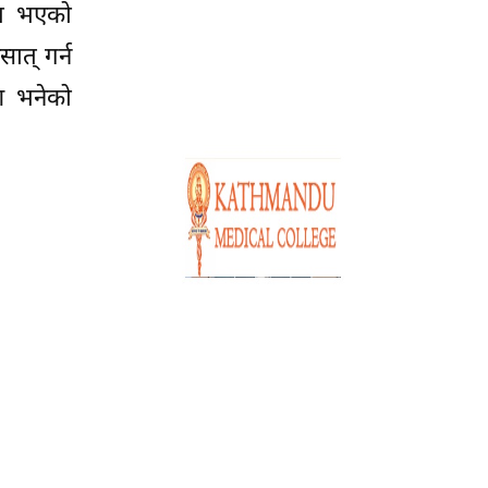
्न भएको
ात् गर्न
श भनेको