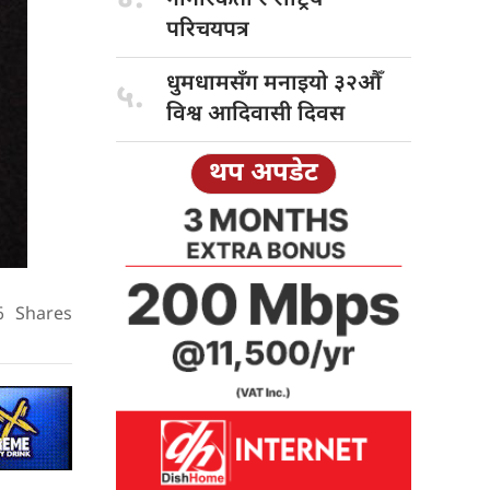
परिचयपत्र
धुमधामसँग मनाइयो
३२औँ
५.
विश्व आदिवासी दिवस
थप अपडेट
6
Shares