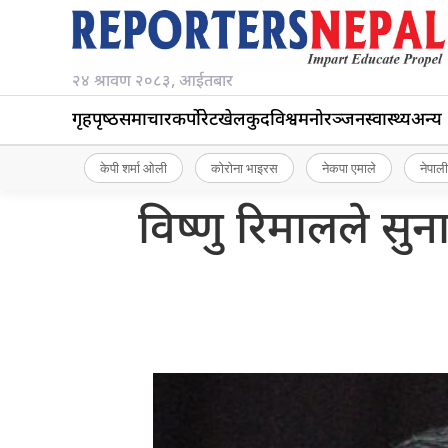
२४ श्रावण २०८३, आईतबार
गृहपृष्‍ठ
समाचार
कर्पोरेट
खेलकुद
विश्व
मनोरञ्जन
स्वास्थ्य
अन्य
केपी शर्मा ओली
कोरोना भाइरस
नेकपा एमाले
नेपाली
विष्णु रिमालले सु