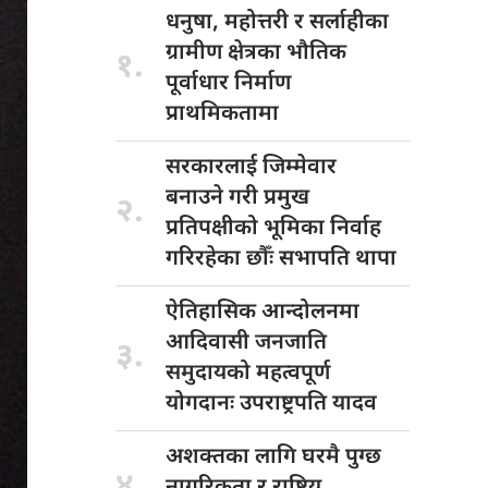
धनुषा, महोत्तरी
र सर्लाहीका
ग्रामीण क्षेत्रका भौतिक
१.
पूर्वाधार निर्माण
प्राथमिकतामा
सरकारलाई जिम्मेवार
बनाउने गरी प्रमुख
२.
प्रतिपक्षीको भूमिका निर्वाह
गरिरहेका छौँः सभापति थापा
ऐतिहासिक आन्दोलनमा
आदिवासी जनजाति
३.
समुदायको महत्वपूर्ण
योगदानः उपराष्ट्रपति यादव
अशक्तका लागि
घरमै पुग्छ
४.
नागरिकता र राष्ट्रिय