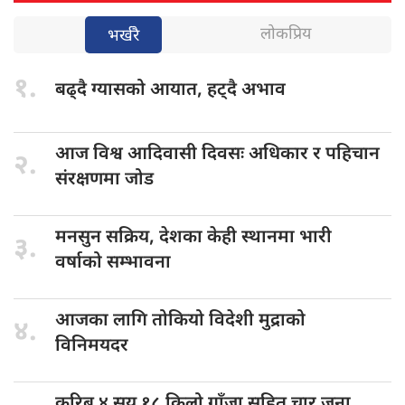
लोकप्रिय
भर्खरै
१.
बढ्दै ग्यासको
आयात, हट्दै अभाव
आज विश्व
आदिवासी दिवसः अधिकार र पहिचान
२.
संरक्षणमा जोड
मनसुन सक्रिय,
देशका केही स्थानमा भारी
३.
वर्षाको सम्भावना
आजका लागि
तोकियो विदेशी मुद्राको
४.
विनिमयदर
करिब ४
सय १८ किलो गाँजा सहित चार जना