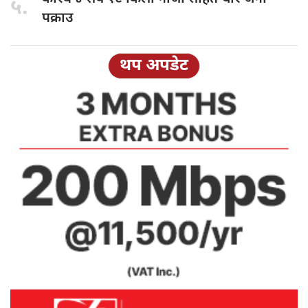
५.
पक्राउ
थप अपडेट