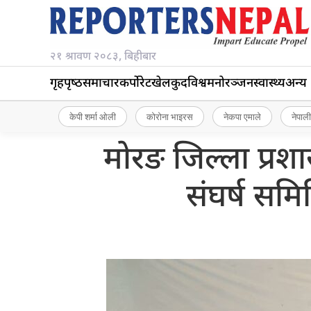
२१ श्रावण २०८३, बिहीबार
गृहपृष्‍ठ
समाचार
कर्पोरेट
खेलकुद
विश्व
मनोरञ्जन
स्वास्थ्य
अन्य
केपी शर्मा ओली
कोरोना भाइरस
नेकपा एमाले
नेपाली
मोरङ जिल्ला प्र
संघर्ष सम