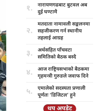
नारायणगढबाट बुटवल
अब
१.
दुई घण्टामै
मतदाता नामावली
सङ्कलनमा
२.
सहजीकरण गर्न स्थानीय
तहलाई आग्रह
अर्थसहित पाँचवटा
३.
समितिको बैठक बस्दै
आज राष्ट्रियसभाको
बैठकमा
४.
गृहमन्त्री गुरुङले जवाफ दिने
एमालेको सदस्यता
प्रणाली
५.
पूर्णतः ‘डिजिटल’ हुने
थप अपडेट