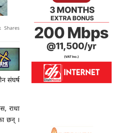
k
Shares
न संघर्ष
ास, राधा
का छन् ।