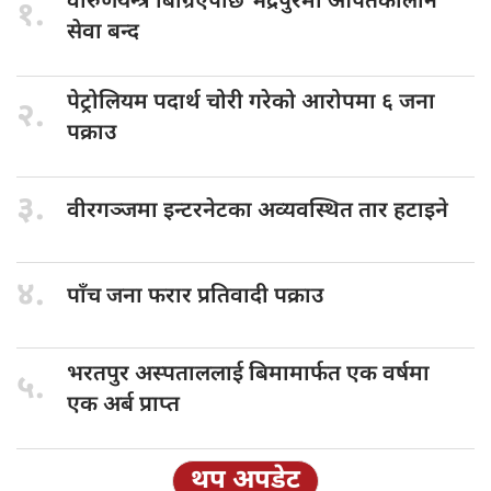
वारुणयन्त्र बिग्रिएपछि
भद्रपुरमा आपतकालीन
१.
सेवा बन्द
पेट्रोलियम पदार्थ
चोरी गरेको आरोपमा ६ जना
२.
पक्राउ
३.
वीरगञ्जमा इन्टरनेटका
अव्यवस्थित तार हटाइने
४.
पाँच जना
फरार प्रतिवादी पक्राउ
भरतपुर अस्पताललाई
बिमामार्फत एक वर्षमा
५.
एक अर्ब प्राप्त
थप अपडेट