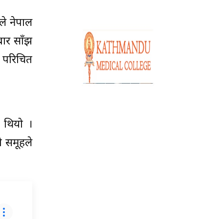
ले नेपाल
बार साँझ
 परिचित
ो थियो ।
ो समूहले