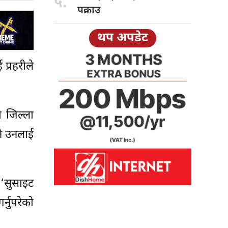
५.
पक्राउ
थप अपडेट
प्रहरीले
 जिल्ला
नै उनलाई
 ‘सुसाइट
्नुपरेको