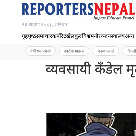
२३ श्रावण २०८३, शनिबार
गृहपृष्‍ठ
समाचार
कर्पोरेट
खेलकुद
विश्व
मनोरञ्जन
स्वास्थ्य
अन्य
केपी शर्मा ओली
कोरोना भाइरस
नेकपा एमाले
नेपाली
व्यवसायी कँडेल मृ