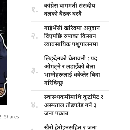
कांग्रेस बागमती
संसदीय
१.
दलको बैठक बस्दै
गाईभैँसी खरिदमा
अनुदान
२.
दिएपछि रुपाका किसान
व्यावसायिक पशुपालनमा
लिङ्देनको चेतावनी
: पद
ओगट्ने र लडाइँको बेला
३.
भाग्नेहरूलाई धकेलेर बिदा
गरिदिन्छु
स्वास्थ्यकर्मीमाथि कुटपिट
र
४.
अस्पताल तोडफोड गर्ने ३
जना पक्राउ
2
Shares
खैरो हेरोइनसहित
२ जना