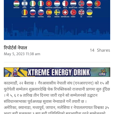
रिपोर्टर्स नेपाल
14
Shares
May 5, 2023 11:38 am
काठमाडौं, २२ बैशाख । गैरआवासीय नेपाली संघ (एनआरएनए) को १५ औं
युरोपेली सम्मेलन शुक्रवारदेखि चेक रिपब्लिकको राजधानी प्रागमा सुरु हुँदैछ
। मे ५, ६ र ७ तारिख तीन दिनमा जारी रहने सो सम्मेलनको उद्घाटन
संविधानसभाका पूर्वअध्यक्ष सुवास नेम्वाङले गर्ने तयारी छ ।
अमेरिका, क्यानाडा, मध्यपूर्व, जापान, मलेसिया र नेपाललगायत विश्वका ३५