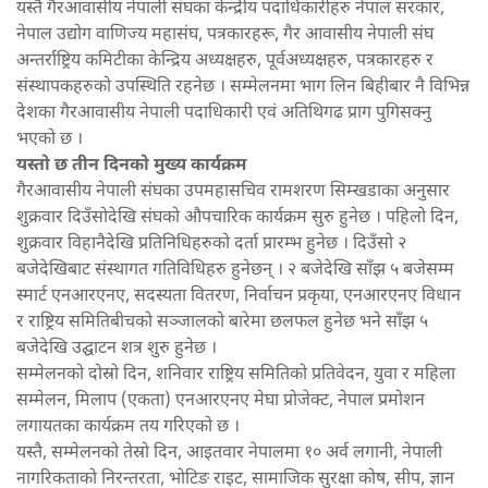
यस्तै गैरआवासीय नेपाली संघका केन्द्रीय पदाधिकारीहरु नेपाल सरकार,
नेपाल उद्योग वाणिज्य महासंघ, पत्रकारहरू, गैर आवासीय नेपाली संघ
अन्तर्राष्ट्रिय कमिटीका केन्द्रिय अध्यक्षहरु, पूर्वअध्यक्षहरु, पत्रकारहरु र
संस्थापकहरुको उपस्थिति रहनेछ । सम्मेलनमा भाग लिन बिहीबार नै विभिन्न
देशका गैरआवासीय नेपाली पदाधिकारी एवं अतिथिगढ प्राग पुगिसक्नु
भएको छ ।
यस्तो छ तीन दिनको मुख्य कार्यक्रम
गैरआवासीय नेपाली संघका उपमहासचिव रामशरण सिम्खडाका अनुसार
शुक्रवार दिउँसोदेखि संघको औपचारिक कार्यक्रम सुरु हुनेछ । पहिलो दिन,
शुक्रवार विहानैदेखि प्रतिनिधिहरुको दर्ता प्रारम्भ हुनेछ । दिउँसो २
बजेदेखिबाट संस्थागत गतिविधिहरु हुनेछन् । २ बजेदेखि साँझ ५ बजेसम्म
स्मार्ट एनआरएनए, सदस्यता वितरण, निर्वाचन प्रकृया, एनआरएनए विधान
र राष्ट्रिय समितिबीचको सञ्जालको बारेमा छलफल हुनेछ भने साँझ ५
बजेदेखि उद्घाटन शत्र शुरु हुनेछ ।
सम्मेलनको दोस्रो दिन, शनिवार राष्ट्रिय समितिको प्रतिवेदन, युवा र महिला
सम्मेलन, मिलाप (एकता) एनआरएनए मेघा प्रोजेक्ट, नेपाल प्रमोशन
लगायतका कार्यक्रम तय गरिएको छ ।
यस्तै, सम्मेलनको तेस्रो दिन, आइतवार नेपालमा १० अर्व लगानी, नेपाली
नागरिकताको निरन्तरता, भोटिङ राइट, सामाजिक सुरक्षा कोष, सीप, ज्ञान