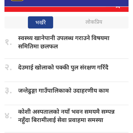
लोकप्रिय
भर्खरै
स्वस्थ्य खानेपानी
उपलब्ध गराउने विषयमा
१.
समितिमा छलफल
२.
देउमाई खोलाको
पक्की पुल संरक्षण गरिँदै
३.
जन्तेढुङ्गा गाउँपालिकाको
उदाहरणीय काम
कोशी अस्पतालको
नयाँ भवन समयमै सम्पन्न
४.
नहुँदा बिरामीलाई सेवा प्रवाहमा समस्या