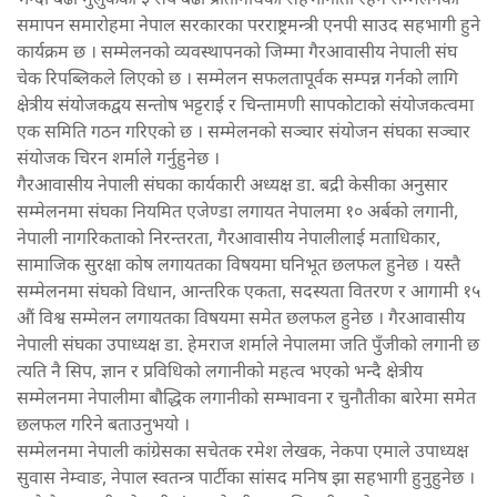
भन्दा बढी मुलुकका ३ सय बढी प्रतिनिधिको सहभागीता रहने सम्मेलनको
समापन समारोहमा नेपाल सरकारका परराष्ट्रमन्त्री एनपी साउद सहभागी हुने
कार्यक्रम छ । सम्मेलनको व्यवस्थापनको जिम्मा गैरआवासीय नेपाली संघ
चेक रिपब्लिकले लिएको छ । सम्मेलन सफलतापूर्वक सम्पन्न गर्नको लागि
क्षेत्रीय संयोजकद्वय सन्तोष भट्टराई र चिन्तामणी सापकोटाको संयोजकत्वमा
एक समिति गठन गरिएको छ । सम्मेलनको सञ्चार संयोजन संघका सञ्चार
संयोजक चिरन शर्माले गर्नुहुनेछ ।
गैरआवासीय नेपाली संघका कार्यकारी अध्यक्ष डा. बद्री केसीका अनुसार
सम्मेलनमा संघका नियमित एजेण्डा लगायत नेपालमा १० अर्बको लगानी,
नेपाली नागरिकताको निरन्तरता, गैरआवासीय नेपालीलाई मताधिकार,
सामाजिक सुरक्षा कोष लगायतका विषयमा घनिभूत छलफल हुनेछ । यस्तै
सम्मेलनमा संघको विधान, आन्तरिक एकता, सदस्यता वितरण र आगामी १५
औं विश्व सम्मेलन लगायतका विषयमा समेत छलफल हुनेछ । गैरआवासीय
नेपाली संघका उपाध्यक्ष डा. हेमराज शर्माले नेपालमा जति पुँजीको लगानी छ
त्यति नै सिप, ज्ञान र प्रविधिको लगानीको महत्व भएको भन्दै क्षेत्रीय
सम्मेलनमा नेपालीमा बौद्धिक लगानीको सम्भावना र चुनौतीका बारेमा समेत
छलफल गरिने बताउनुभयो ।
सम्मेलनमा नेपाली कांग्रेसका सचेतक रमेश लेखक, नेकपा एमाले उपाध्यक्ष
सुवास नेम्वाङ, नेपाल स्वतन्त्र पार्टीका सांसद मनिष झा सहभागी हुनुहुनेछ ।