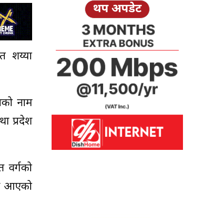
थप अपडेट
त शय्या
ालको नाम
ा प्रदेश
त वर्गको
नाम आएको