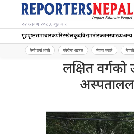
२२ श्रावण २०८३, शुक्रबार
गृहपृष्‍ठ
समाचार
कर्पोरेट
खेलकुद
विश्व
मनोरञ्जन
स्वास्थ्य
अन्य
केपी शर्मा ओली
कोरोना भाइरस
नेकपा एमाले
नेपाली
लक्षित वर्गको
अस्पताललाई