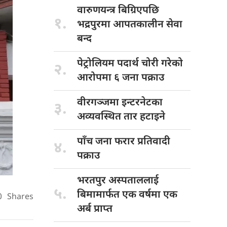
वारुणयन्त्र बिग्रिएपछि
१.
भद्रपुरमा आपतकालीन सेवा
बन्द
पेट्रोलियम पदार्थ
चोरी गरेको
२.
आरोपमा ६ जना पक्राउ
वीरगञ्जमा इन्टरनेटका
३.
अव्यवस्थित तार हटाइने
पाँच जना
फरार प्रतिवादी
४.
पक्राउ
भरतपुर अस्पताललाई
५.
बिमामार्फत एक वर्षमा एक
0
Shares
अर्ब प्राप्त