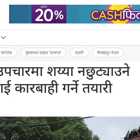
 कांग्रेस
पुष्पकमल दाहाल ‘प्रचण्ड’
प्रहरी
शेरबहादुर देउवा
 उपचारमा शय्या नछुट्याउने
 कारबाही गर्ने तयारी