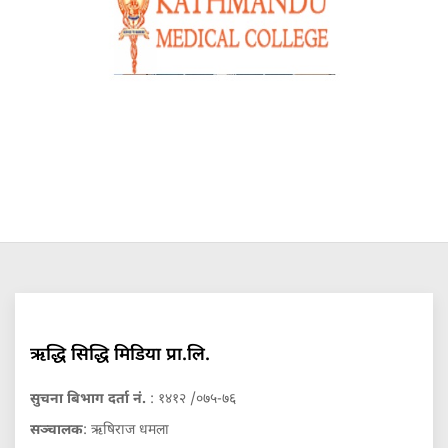
ऋद्धि सिद्धि मिडिया प्रा.लि.
सुचना बिभाग दर्ता नं.
: १४१२ /०७५-७६
सञ्चालक
: ऋषिराज धमला