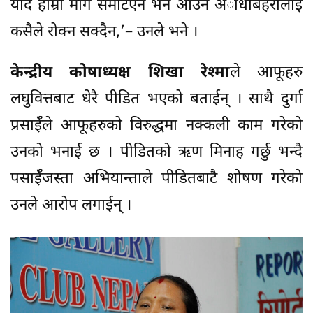
यदि हाम्रो माग समेटिएन भने आउने अाँधीबेहरीलाई
कसैले रोक्न सक्दैन,’– उनले भने ।
केन्द्रीय कोषाध्यक्ष शिखा रेश्मा
ले आफूहरु
लघुवित्तबाट धेरै पीडित भएको बताईन् । साथै दुर्गा
प्रसाईँले आफूहरुको विरुद्धमा नक्कली काम गरेको
उनको भनाई छ । पीडितको ऋण मिनाह गर्छु भन्दै
पसाईँजस्ता अभियान्ताले पीडितबाटै शोषण गरेको
उनले आरोप लगाईन् ।