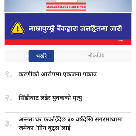
लोकप्रिय
भर्खरै
१.
करणीको आरोपमा
एकजना पक्राउ
२.
सिँढीबाट लडेर
युवकको मृत्यु
अन्ततः घर
फर्काइँदैछ ३० वर्षदेखि सगरमाथामा
३.
जमेका ‘ग्रीन बुट्स’लाई