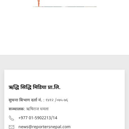
ऋद्धि सिद्धि मिडिया प्रा.लि.
सुचना बिभाग दर्ता नं.
: १४१२ /०७५-७६
सञ्चालक
: ऋषिराज धमला
+977 01-5902213/14
news@reportersnepal.com