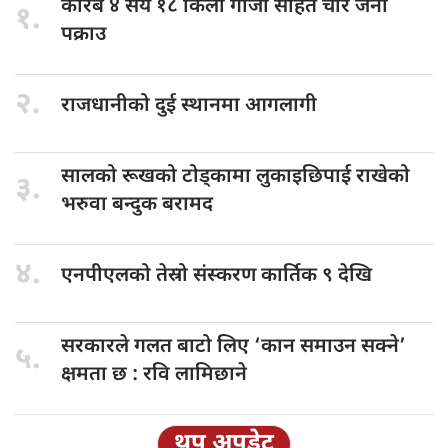
करिब ४
सय १८ किलो गाँजा सहित चार जना
१.
पक्राउ
२.
राजधानीको दुई
स्थानमा आगलागी
सालको रूखको
टोड्कामा लुकाइछिपाई राखेको
३.
भरुवा बन्दुक बरामद
४.
एनपीएलको तेस्रो
संस्करण कार्तिक ९ देखि
सरकारले गलत
बाटो लिए ‘कान समाउन सक्ने’
५.
क्षमता छ : रवि लामिछाने
थप अपडेट