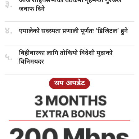
आज राष्ट्रियसभाको
बैठकमा गृहमन्त्री गुरुङले
३.
जवाफ दिने
४.
एमालेको सदस्यता
प्रणाली पूर्णतः ‘डिजिटल’ हुने
बिहीबारका लागि
तोकियो विदेशी मुद्राको
५.
विनिमयदर
थप अपडेट