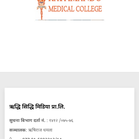
ऋद्धि सिद्धि मिडिया प्रा.लि.
सुचना बिभाग दर्ता नं.
: १४१२ /०७५-७६
सञ्चालक
: ऋषिराज धमला